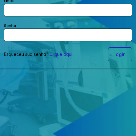
Email
Senha
Esqueceu sua senha?
Clique aqui